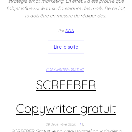
stratégie email marketing. En effet, il a été prouvé que
l’objet influe sur le taux d’ouverture des mails. De ce fait,
tu dois être en mesure de rédiger des…
Par
SOA
Lire la suite
COPYWRITER GRATUIT
SCREEBER
Copywriter gratuit
28 décembre 2020
1
SCREEBER Gratuit, le nouveau logiciel pour t’aider à