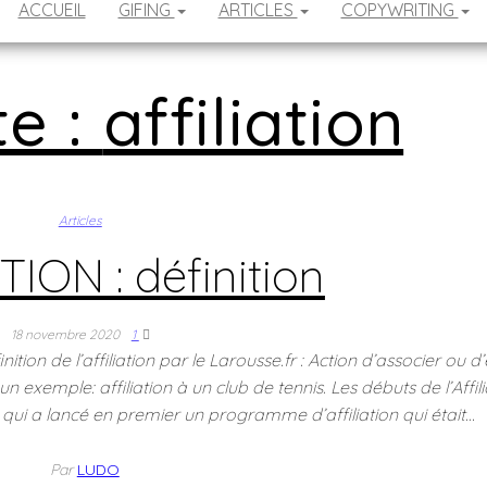
ACCUEIL
GIFING
ARTICLES
COPYWRITING
te :
affiliation
Articles
TION : définition
18 novembre 2020
1
inition de l’affiliation par le Larousse.fr : Action d’associer ou d’
n exemple: affiliation à un club de tennis. Les débuts de l’Affil
ui a lancé en premier un programme d’affiliation qui était…
Par
LUDO