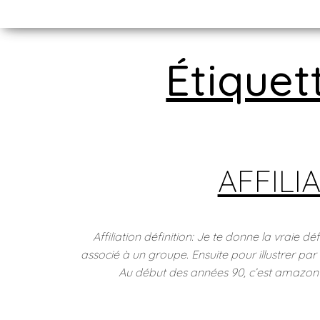
Étiquet
AFFILIA
Affiliation définition: Je te donne la vraie déf
associé à un groupe. Ensuite pour illustrer par u
Au début des années 90, c’est amazon q